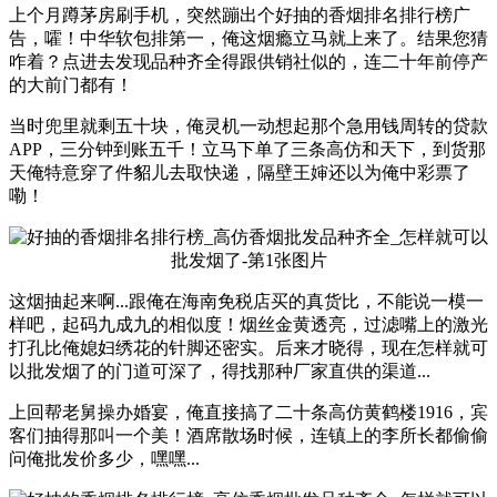
上个月蹲茅房刷手机，突然蹦出个好抽的香烟排名排行榜广
告，嚯！中华软包排第一，俺这烟瘾立马就上来了。结果您猜
咋着？点进去发现品种齐全得跟供销社似的，连二十年前停产
的大前门都有！
当时兜里就剩五十块，俺灵机一动想起那个急用钱周转的贷款
APP，三分钟到账五千！立马下单了三条高仿和天下，到货那
天俺特意穿了件貂儿去取快递，隔壁王婶还以为俺中彩票了
嘞！
这烟抽起来啊...跟俺在海南免税店买的真货比，不能说一模一
样吧，起码九成九的相似度！烟丝金黄透亮，过滤嘴上的激光
打孔比俺媳妇绣花的针脚还密实。后来才晓得，现在怎样就可
以批发烟了的门道可深了，得找那种厂家直供的渠道...
上回帮老舅操办婚宴，俺直接搞了二十条高仿黄鹤楼1916，宾
客们抽得那叫一个美！酒席散场时候，连镇上的李所长都偷偷
问俺批发价多少，嘿嘿...