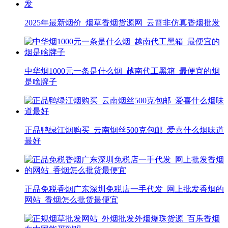
2025年最新烟价_烟草香烟货源网_云霄非仿真香烟批发
中华烟1000元一条是什么烟_越南代工黑箱_最便宜的烟
是啥牌子
正品鸭绿江烟购买_云南烟丝500克包邮_爱喜什么烟味道
最好
正品免税香烟广东深圳免税店一手代发_网上批发香烟的
网站_香烟怎么批货最便宜