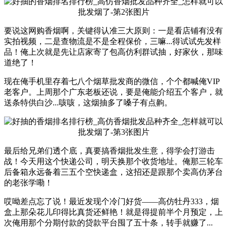
要说这网购香烟啊，关键得认准三大原则：一是看店铺有没有
实拍视频，二是查物流是不是全程保价，三嘛...得试试先发样
品！俺上次就是先让店家寄了包高仿利群试抽，好家伙，那味
道绝了！
现在俺手机里存着七八个烟草批发商的微信，个个都喊俺VIP
老客户。上周那个广东老板还说，要是俺能介绍五个客户，就
送条特供白沙...咳咳，这烟抽多了嗓子有点齁。
最后给兄弟们透个底，真要搞香烟批发生意，得学会打游击
战！今天用这个快递公司，明天换那个收货地址。俺那三轮车
后备箱永远备着三五个空快递盒，这招还是跟那个卖高仿茅台
的老张学嘞！
哎呦差点忘了说！最近发现个冷门好货——高仿牡丹333，烟
盒上那朵花儿印得比真货还鲜艳！就是得提前半个月预定，上
次俺用那个分期付款的贷款平台囤了五十条，转手就赚了...