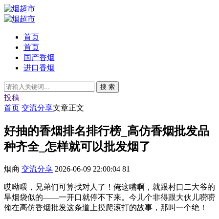
首页
首页
国产香烟
进口香烟
搜 索
投稿
首页
交流分享
文章正文
好抽的香烟排名排行榜_高仿香烟批发品
种齐全_怎样就可以批发烟了
烟商
交流分享
2026-06-09 22:00:04
81
哎呦喂，兄弟们可算找对人了！俺这嘴啊，就跟村口二大爷的
旱烟袋似的——一开口就停不下来。今儿个非得跟大伙儿唠唠
俺在高仿香烟批发这条道上摸爬滚打的故事，那叫一个绝！