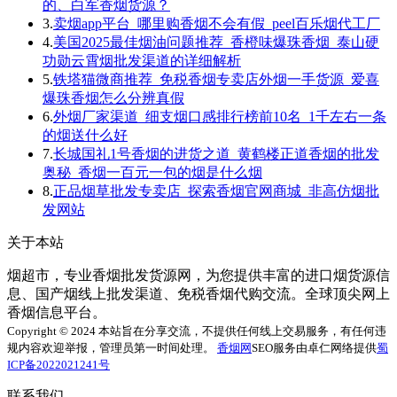
的、白军香烟货源？
3.
卖烟app平台_哪里购香烟不会有假_peel百乐烟代工厂
4.
美国2025最佳烟油问题推荐_香橙味爆珠香烟_泰山硬
功勋云霄烟批发渠道的详细解析
5.
铁塔猫微商推荐_免税香烟专卖店外烟一手货源_爱喜
爆珠香烟怎么分辨真假
6.
外烟厂家渠道_细支烟口感排行榜前10名_1千左右一条
的烟送什么好
7.
长城国礼1号香烟的进货之道_黄鹤楼正道香烟的批发
奥秘_香烟一百元一包的烟是什么烟
8.
正品烟草批发专卖店_探索香烟官网商城_非高仿烟批
发网站
关于本站
烟超市，专业香烟批发货源网，为您提供丰富的进口烟货源信
息、国产烟线上批发渠道、免税香烟代购交流。全球顶尖网上
香烟信息平台。
Copyright © 2024 本站旨在分享交流，不提供任何线上交易服务，有任何违
规内容欢迎举报，管理员第一时间处理。
香烟网
SEO服务由卓仁网络提供
蜀
ICP备2022021241号
联系我们