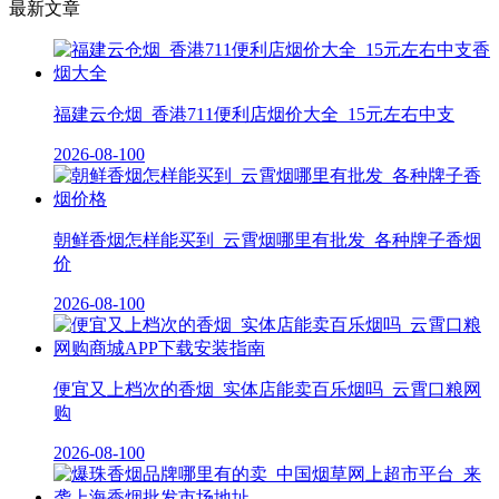
最新文章
福建云仓烟_香港711便利店烟价大全_15元左右中支
2026-08-10
0
朝鲜香烟怎样能买到_云霄烟哪里有批发_各种牌子香烟
价
2026-08-10
0
便宜又上档次的香烟_实体店能卖百乐烟吗_云霄口粮网
购
2026-08-10
0