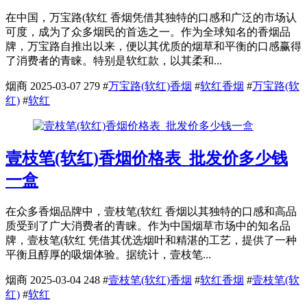
在中国，万宝路(软红 香烟凭借其独特的口感和广泛的市场认
可度，成为了众多烟民的首选之一。作为全球知名的香烟品
牌，万宝路自推出以来，便以其优质的烟草和平衡的口感赢得
了消费者的青睐。特别是软红款，以其柔和...
烟商
2025-03-07
279
#
万宝路(软红)香烟
#
软红香烟
#
万宝路(软
红)
#
软红
壹枝笔(软红)香烟价格表_批发价多少钱
一盒
在众多香烟品牌中，壹枝笔(软红 香烟以其独特的口感和高品
质受到了广大消费者的青睐。作为中国烟草市场中的知名品
牌，壹枝笔(软红 凭借其优选烟叶和精湛的工艺，提供了一种
平衡且醇厚的吸烟体验。据统计，壹枝笔...
烟商
2025-03-04
248
#
壹枝笔(软红)香烟
#
软红香烟
#
壹枝笔(软
红)
#
软红