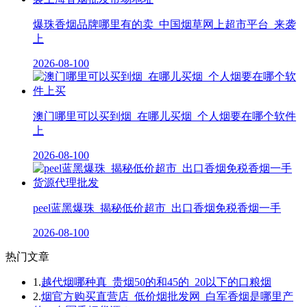
爆珠香烟品牌哪里有的卖_中国烟草网上超市平台_来袭
上
2026-08-10
0
澳门哪里可以买到烟_在哪儿买烟_个人烟要在哪个软件
上
2026-08-10
0
peel蓝黑爆珠_揭秘低价超市_出口香烟免税香烟一手
2026-08-10
0
热门文章
1.
越代烟哪种真_贵烟50的和45的_20以下的口粮烟
2.
烟官方购买直营店_低价烟批发网_白军香烟是哪里产