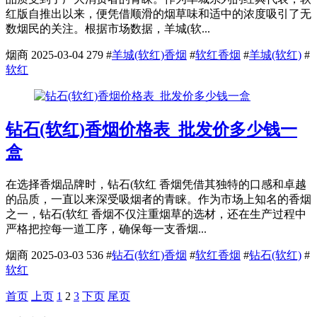
红版自推出以来，便凭借顺滑的烟草味和适中的浓度吸引了无
数烟民的关注。根据市场数据，羊城(软...
烟商
2025-03-04
279
#
羊城(软红)香烟
#
软红香烟
#
羊城(软红)
#
软红
钻石(软红)香烟价格表_批发价多少钱一
盒
在选择香烟品牌时，钻石(软红 香烟凭借其独特的口感和卓越
的品质，一直以来深受吸烟者的青睐。作为市场上知名的香烟
之一，钻石(软红 香烟不仅注重烟草的选材，还在生产过程中
严格把控每一道工序，确保每一支香烟...
烟商
2025-03-03
536
#
钻石(软红)香烟
#
软红香烟
#
钻石(软红)
#
软红
首页
上页
1
2
3
下页
尾页