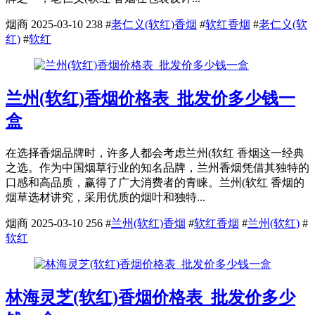
烟商
2025-03-10
238
#
老仁义(软红)香烟
#
软红香烟
#
老仁义(软
红)
#
软红
兰州(软红)香烟价格表_批发价多少钱一
盒
在选择香烟品牌时，许多人都会考虑兰州(软红 香烟这一经典
之选。作为中国烟草行业的知名品牌，兰州香烟凭借其独特的
口感和高品质，赢得了广大消费者的青睐。兰州(软红 香烟的
烟草选材讲究，采用优质的烟叶和独特...
烟商
2025-03-10
256
#
兰州(软红)香烟
#
软红香烟
#
兰州(软红)
#
软红
林海灵芝(软红)香烟价格表_批发价多少