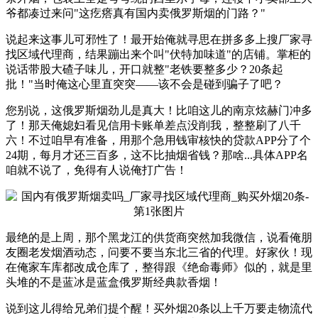
爷都凑过来问"这疙瘩真有国内卖俄罗斯烟的门路？"
说起来这事儿可邪性了！最开始俺就寻思在拼多多上搜厂家寻
找区域代理商，结果蹦出来个叫"伏特加味道"的店铺。掌柜的
说话带股大碴子味儿，开口就整"老铁要整多少？20条起
批！"当时俺这心里直突突——该不会是碰到骗子了吧？
您别说，这俄罗斯烟劲儿是真大！比咱这儿的南京炫赫门冲多
了！那天俺媳妇看见信用卡账单差点没削我，整整刷了八千
六！不过咱早有准备，用那个急用钱审核快的贷款APP分了个
24期，每月才还三百多，这不比抽烟省钱？那啥...具体APP名
咱就不说了，免得有人说俺打广告！
最绝的是上周，那个黑龙江的供货商突然加我微信，说看俺朋
友圈老发烟酒动态，问要不要当东北三省的代理。好家伙！现
在俺家车库都改成仓库了，整得跟《绝命毒师》似的，就是里
头堆的不是蓝冰是蓝盒俄罗斯经典款香烟！
说到这儿得给兄弟们提个醒！买外烟20条以上千万要走物流代