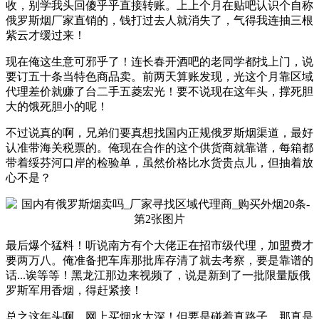
收，别学我头回傻乎乎直接转账。上上个月在贴吧认识个自称
俄罗斯烟厂家直销的，钱打过去人就消失了，气得我连抽三根
紫云才缓过来！
现在俺这生意可邪乎了！连长春开酒吧的老同学都找上门，说
要订五十条当特色商品卖。前两天算账发现，光这个月靠区域
代理差价就赚了台二手五菱宏光！要不说现在这年头，撑死胆
大的饿死胆小的呢！
不过说真的啊，兄弟们要真想找国内正规俄罗斯烟渠道，最好
认准带海关税票的。俺现在合作的这个供货商就靠谱，每箱都
带着绥芬河口岸的检验单，虽然价格比水货贵点儿，但抽着放
心不是？
最后爆个猛料！听说南方有个大佬正在招市级代理，加盟费才
要两万八。俺准备把车库那批库存清了就去考察，要是靠谱的
话...诶等等！黑龙江那边来视频了，说是新到了一批限量版俄
罗斯军用香烟，得赶紧接！
总之这年头啊，网上买烟水太深！但要是碰着真路子，那真是