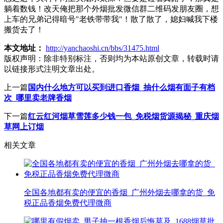
躺着数钱！改天俺把那个外烟批发微信群二维码发朋友圈，想
上车的兄弟记得暗号"老铁带带我"！散了散了，媳妇喊我下楼
搬货去了！
本文地址：
http://yanchaoshi.cn/bbs/31475.html
版权声明：
除非特别标注，否则均为本站原创文章，转载时请
以链接形式注明文章出处。
上一篇
国内什么地方可以买到进口香烟_抽什么烟有面子有档
次_哪里卖老牌香烟
下一篇
红云红河烟草雪莲多少钱一包_免税烟货源揭秘_重庆烟
草网上订烟
相关文章
全国各地都有卖的便宜的香烟_广州外烟去哪拿的货_免
税正品香烟免费代理微商