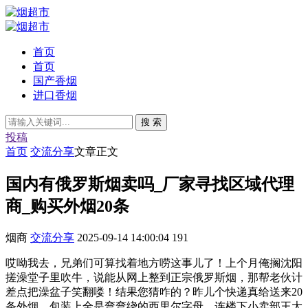
首页
首页
国产香烟
进口香烟
搜 索
投稿
首页
交流分享
文章正文
国内有俄罗斯烟卖吗_厂家寻找区域代理
商_购买外烟20条
烟商
交流分享
2025-09-14 14:00:04
191
哎呦我去，兄弟们可算找着地方唠这事儿了！上个月俺搁沈阳
搓澡堂子里吹牛，说能从网上整到正宗俄罗斯烟，那帮老伙计
差点把澡盆子笑翻喽！结果您猜咋的？昨儿个快递真给送来20
条外烟，包装上全是弯弯绕的西里尔字母，连楼下小卖部王大