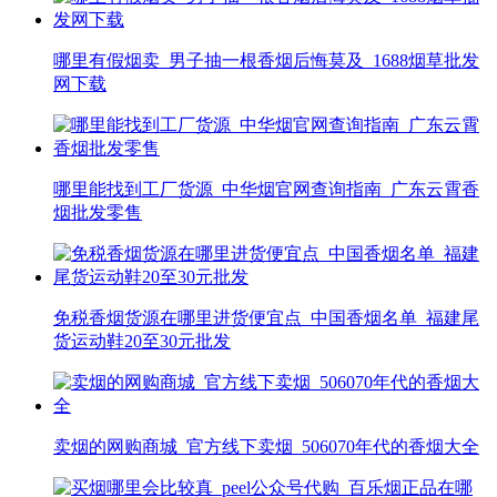
哪里有假烟卖_男子抽一根香烟后悔莫及_1688烟草批发
网下载
哪里能找到工厂货源_中华烟官网查询指南_广东云霄香
烟批发零售
免税香烟货源在哪里进货便宜点_中国香烟名单_福建尾
货运动鞋20至30元批发
卖烟的网购商城_官方线下卖烟_506070年代的香烟大全