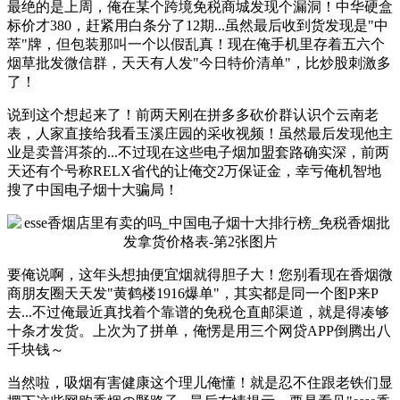
最绝的是上周，俺在某个跨境免税商城发现个漏洞！中华硬盒
标价才380，赶紧用白条分了12期...虽然最后收到货发现是"中
萃"牌，但包装那叫一个以假乱真！现在俺手机里存着五六个
烟草批发微信群，天天有人发"今日特价清单"，比炒股刺激多
了！
说到这个想起来了！前两天刚在拼多多砍价群认识个云南老
表，人家直接给我看玉溪庄园的采收视频！虽然最后发现他主
业是卖普洱茶的...不过现在这些电子烟加盟套路确实深，前两
天还有个号称RELX省代的让俺交2万保证金，幸亏俺机智地
搜了中国电子烟十大骗局！
要俺说啊，这年头想抽便宜烟就得胆子大！您别看现在香烟微
商朋友圈天天发"黄鹤楼1916爆单"，其实都是同一个图P来P
去...不过俺最近真找着个靠谱的免税仓直邮渠道，就是得凑够
十条才发货。上次为了拼单，俺愣是用三个网贷APP倒腾出八
千块钱～
当然啦，吸烟有害健康这个理儿俺懂！就是忍不住跟老铁们显