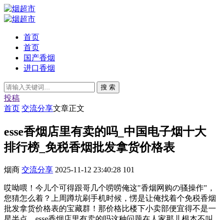
首页
首页
国产香烟
进口香烟
搜 索
投稿
首页
交流分享
文章正文
esse香烟店里有卖的吗_中国电子烟十大
排行榜_免税香烟批发拿货价格表
烟商
交流分享
2025-11-12 23:40:28
101
哎呦喂！今儿个可得跟哥几个唠唠俺这"香烟网购の骚操作"，
您猜怎么着？上周蹲坑刷手机时候，愣是让俺找着个免税香烟
批发拿货价格表的宝藏群！那价格比楼下小卖部便宜得不是一
星半点，esse香烟店里有卖的吗这种问题在人家那儿根本不叫