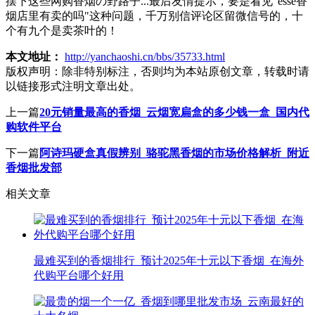
摆下这些网购香烟の野路子...最后友情提示，要是看见"esse香
烟店里有卖的吗"这种问题，千万别信评论区留微信号的，十
个有九个是卖茶叶的！
本文地址：
http://yanchaoshi.cn/bbs/35733.html
版权声明：
除非特别标注，否则均为本站原创文章，转载时请
以链接形式注明文章出处。
上一篇
20元销量最高的香烟_云烟宽扁盒的多少钱一盒_国内代
购软件平台
下一篇
阿诗玛硬盒真假辨别_骆驼黑香烟的市场价格解析_附近
香烟批发部
相关文章
最难买到的香烟排行_预计2025年十元以下香烟_在海外
代购平台哪个好用