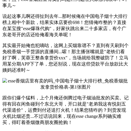
事儿～
说起这事儿啊还得扯到去年...那时候俺在中国电子烟十大排行
榜上相中个新款，结果实体店要价698！您猜俺咋整的？直接
在某宝搜"esse爆珠代购"，好家伙跳出来二十多家店，有个广
东老哥开的店还给俺看海关单呢！
其实最开始俺也犯嘀咕，这网上买烟靠谱不？直到有天刷到个
免税香烟一手货源的直播间...嚯！那主播张嘴就是"老铁们看
好了啊，芙蓉王整条拿货价xxx"，当场就给我整破防了！立马
用某分期APP下了单，您还别说，现在这些贷款平台放款比大
姨妈还准时～
跟你们爆个猛料，上个月俺还倒腾过电子烟油批发的买卖。记
得有回在闲鱼碰到个东北大哥，开口就是"老弟我这有悦刻五
代渠道价"，运费到付还送打火机！结果您猜咋的？到货发现
火机比烟还贵...不过话说回来，现在esse change系列确实难
买，得盯着香烟微商朋友圈抢购！