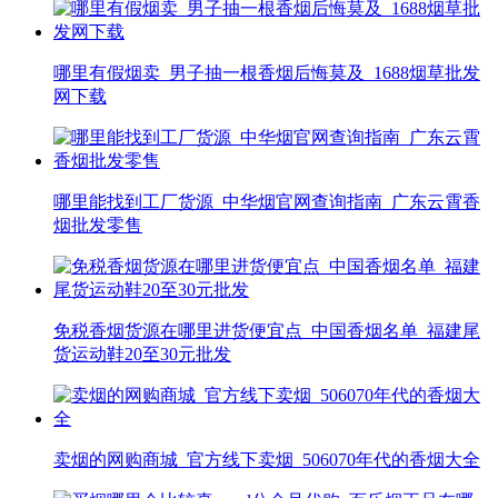
哪里有假烟卖_男子抽一根香烟后悔莫及_1688烟草批发
网下载
哪里能找到工厂货源_中华烟官网查询指南_广东云霄香
烟批发零售
免税香烟货源在哪里进货便宜点_中国香烟名单_福建尾
货运动鞋20至30元批发
卖烟的网购商城_官方线下卖烟_506070年代的香烟大全