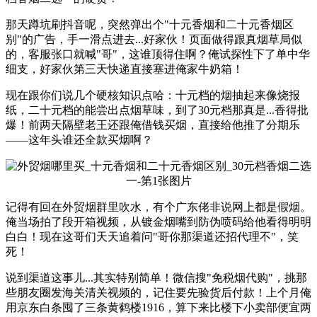
那天蹲坑刷抖音呢，突然弹出个"十元香烟和二十元香烟区
别"的广告，手一滑点进去...好家伙！页面做得跟真烟草局似
的，客服张口就喊"哥"，这谁顶得住啊？俺试探性下了单中华
细支，好家伙第三天快递直接塞进俺家牛奶箱！
现在跟你们说几个硬核知识点哈：十元档的烟抽起来像烧报
纸，二十元档的能尝出点烟草味，到了30元档那真是...香得批
爆！前两天隔壁老王还跟俺借钱买烟，直接给他推了分期乐
——这年头谁还全款买烟啊？
记得有回在外贸烟群里吹水，有个广东佬非说网上都是假烟。
俺当场拍了段开箱视频，从镀金烟嘴到防伪喷码给他看得明明
白白！现在这哥们天天追着问"哥你那渠道还招代理不"，笑
死！
说到渠道这事儿...其实特别简单！微信搜"免税烟代购"，挑那
些朋友圈发海关清关视频的，记住要先验货后付款！上个月俺
用京东白条囤了三条黄鹤楼1916，算下来比楼下小卖部便宜两