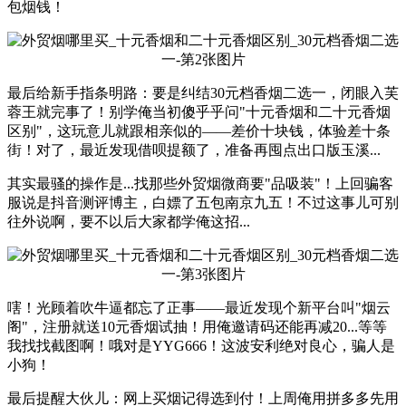
包烟钱！
最后给新手指条明路：要是纠结30元档香烟二选一，闭眼入芙
蓉王就完事了！别学俺当初傻乎乎问"十元香烟和二十元香烟
区别"，这玩意儿就跟相亲似的——差价十块钱，体验差十条
街！对了，最近发现借呗提额了，准备再囤点出口版玉溪...
其实最骚的操作是...找那些外贸烟微商要"品吸装"！上回骗客
服说是抖音测评博主，白嫖了五包南京九五！不过这事儿可别
往外说啊，要不以后大家都学俺这招...
嗐！光顾着吹牛逼都忘了正事——最近发现个新平台叫"烟云
阁"，注册就送10元香烟试抽！用俺邀请码还能再减20...等等
我找找截图啊！哦对是YYG666！这波安利绝对良心，骗人是
小狗！
最后提醒大伙儿：网上买烟记得选到付！上周俺用拼多多先用