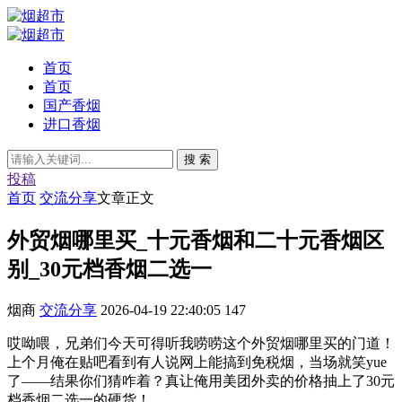
首页
首页
国产香烟
进口香烟
搜 索
投稿
首页
交流分享
文章正文
外贸烟哪里买_十元香烟和二十元香烟区
别_30元档香烟二选一
烟商
交流分享
2026-04-19 22:40:05
147
哎呦喂，兄弟们今天可得听我唠唠这个外贸烟哪里买的门道！
上个月俺在贴吧看到有人说网上能搞到免税烟，当场就笑yue
了——结果你们猜咋着？真让俺用美团外卖的价格抽上了30元
档香烟二选一的硬货！