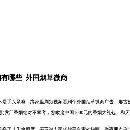
烟有哪些_外国烟草微商
不是手头紧嘛，蹲家里刷短视频看到个外国烟草微商广告，那古
发部香烟绝对不宰客，您瞅这中国1000元的香烟大礼包，和天
乐撸了八千块额度。要不说人家贷款平台审核快呢，半夜两点刷