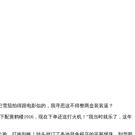
巴雪茄拍得跟电影似的，我寻思这不得整两盒装装逼？
下配黄鹤楼1916，现在下单还送打火机！"我当时就乐了，这年
个脸，叮咚到账！转头就订了条迪拜免税店的蓝莓爆珠，到货那