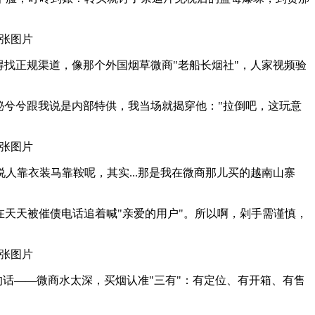
找正规渠道，像那个外国烟草微商"老船长烟社"，人家视频验
神秘兮兮跟我说是内部特供，我当场就揭穿他："拉倒吧，这玩意
靠衣装马靠鞍呢，其实...那是我在微商那儿买的越南山寨
在天天被催债电话追着喊"亲爱的用户"。所以啊，剁手需谨慎，
的话——微商水太深，买烟认准"三有"：有定位、有开箱、有售