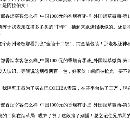
全是阿拉伯文！
阵子我表弟在拼多多买的"中华"，抽起来跟烧报纸似的。还是得
"。
我在个苏州老板那看到盒"金陵十二钗"，纯金箔包装！那老板还
人认识。等我说这烟得两百一包，好家伙！瞬间被抢光！要不说人
我隔壁王叔为了买古巴COHIBA雪茄，在某平台借了三万，现
的二舅在烟草局...哎算了算了这段掐了别播！总之记住兄弟我