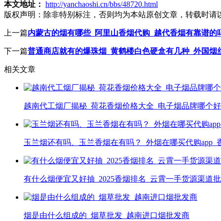
本文地址：
http://yanchaoshi.cn/bbs/48720.html
版权声明：
除非特别标注，否则均为本站原创文章，转载时请
上一篇
内蒙古的烟有哪些_阿里山香烟代购_越代香烟有靠谱的
下一篇
普通商店就有的爆珠烟_黄鹤楼白色硬盒有几种_外国烟
相关文章
越南代工烟厂揭秘_荷花香烟价格大全_电子烟品牌哪个好
玉兰烟还有吗、玉兰香烟在有吗？_外烟在哪买代购app
有什么烟便宜又好抽_2025香烟排名_云霄一手货源渠道
烟是由什么组成的_烟草批发_越南进口烟批发商