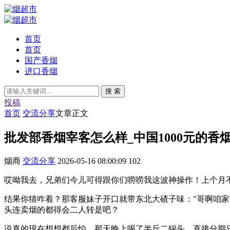
首页
首页
国产香烟
进口香烟
搜 索
投稿
首页
交流分享
文章正文
批发部香烟宰客怎么样_中国1000元的香
烟商
交流分享
2026-05-16 08:00:09
102
哎呦我去，兄弟们今儿可得跟你们唠唠我这波神操作！上个月
结果你猜咋着？那客服妹子开口就带东北大碴子味："哥啊咱家批
头连卖烟的都得会二人转是吧？
说真的现在想想都后怕，那天晚上喝了半斤二锅头，直接分期