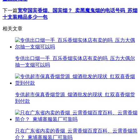
下一篇
宽窄国宾香烟、国宾烟？_卖黑魔鬼烟的电话号码_苏烟
十支装精品多少一包
相关文章
专供出口烟一手_百乐香烟实体店有卖的吗_压力大偶尔
抽一支烟可以吗
专供超市保真香烟货源_烟酒批发的现状_红双喜香烟货
到付款
只在广东省内卖的香烟_云霄香烟百度百科、云霄香烟简
介？_柬埔寨服装厂可靠吗