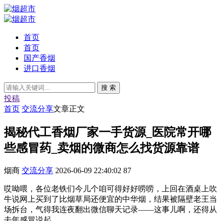
首页
首页
国产香烟
进口香烟
搜 索
投稿
首页
交流分享
文章正文
揭秘代工香烟厂家一手货源_医院常开哪
些感冒药_卖烟的微商怎么找货源靠谱
烟商
交流分享
2026-06-09 22:40:02
87
哎呦喂，各位老铁们今儿个咱可得好好唠唠，上回在酒桌上吹
牛说网上买到了比烟草局还便宜的中华烟，结果被隔壁老王当
场拆台，气得我连夜翻出微信聊天记录——这事儿啊，还得从
去年感冒说起...