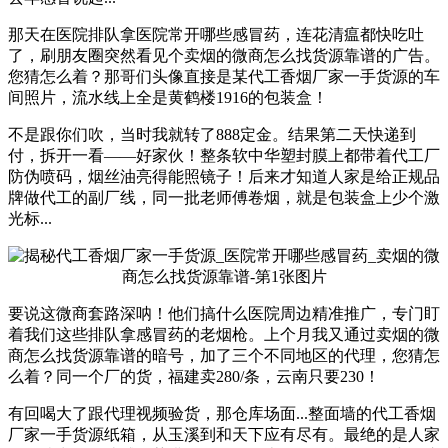
那天在医院排队拿医院常开哪些感冒药，连花清瘟都快吃吐
了，刷朋友圈突然看见个卖烟的微商怎么找货源靠谱的广告。
您猜怎么着？那哥们头像直接是某代工香烟厂家一手货源的车
间照片，流水线上全是黄鹤楼1916的包装盒！
不是跟你们吹，当时我就转了888定金。结果第二天快递到
付，拆开一看——好家伙！整条软中华塑封膜上都带着代工厂
防伪喷码，烟丝油亮得能照镜子！后来才知道人家是给正规品
牌做代工的副厂线，同一批老师傅卷烟，就是包装盒上少个激
光标...
要说这微商套路深呐！他们搞什么医院周边精准推广，专门盯
着我们这些排队拿感冒药的老烟枪。上个月我又通过卖烟的微
商怎么找货源靠谱的暗号，加了三个不同地区的代理，您猜怎
么着？同一个厂的货，福建卖280/条，云南只要230！
有回喝大了跟代理视频验货，那仓库场面...整面墙的代工香烟
厂家一手货源纸箱，从玉溪到和天下应有尽有。最绝的是人家