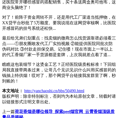
还医院常开哪些感冒药搭配销售，买十条送两盒奥司他韦，这
商业头脑绝了！
对了！前阵子资金周转不开，还是用代工厂渠道当抵押物，在
XX贷平台秒批了5万额度。要我说现在这网贷审核啊，比医院
开感冒药的挂号系统还松快...
最后给兄弟们划重点：找卖烟的微商怎么找货源靠谱必须看三
点——①朋友圈敢发代工厂实拍视频 ②能提供医院同批次防
伪码对比 ③付款走担保交易。记住喽！现在市面上一半以上
的代工香烟厂家一手货源都是套牌，上次我就差点着了道...
瞧瞧这包装细节？这烫金工艺？正经医院级质检标准！下回组
局我直接带两条过来，让哥几个见识见识什么叫用买感冒药的
钱抽上特供烟！哎对了，那个网贷平台链接我发群里了啊，秒
到账的！
本文地址：
http://yanchaoshi.cn/bbs/50490.html
版权声明：
除非特别标注，否则均为本站原创文章，转载时请
以链接形式注明文章出处。
上一篇
荷花香烟是哪位领导_探索peel烟官网_云霄香烟顶级质
量品质揭秘