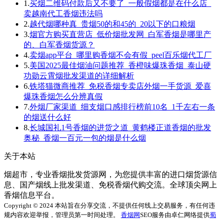
1.
买烟二维码付款后又不要了_一般假烟都是在什么店_
卖越南代工香烟违法吗
2.
越代烟哪种真_贵烟50的和45的_20以下的口粮烟
3.
烟官方购买直营店_低价烟批发网_白军香烟是哪里产
的、白军香烟货源？
4.
卖烟app平台_哪里购香烟不会有假_peel百乐烟代工厂
5.
美国2025最佳烟油问题推荐_香橙味爆珠香烟_泰山硬
功勋云霄烟批发渠道的详细解析
6.
铁塔猫微商推荐_免税香烟专卖店外烟一手货源_爱喜
爆珠香烟怎么分辨真假
7.
外烟厂家渠道_细支烟口感排行榜前10名_1千左右一条
的烟送什么好
8.
长城国礼1号香烟的进货之道_黄鹤楼正道香烟的批发
奥秘_香烟一百元一包的烟是什么烟
关于本站
烟超市，专业香烟批发货源网，为您提供丰富的进口烟货源信
息、国产烟线上批发渠道、免税香烟代购交流。全球顶尖网上
香烟信息平台。
Copyright © 2024 本站旨在分享交流，不提供任何线上交易服务，有任何违
规内容欢迎举报，管理员第一时间处理。
香烟网
SEO服务由卓仁网络提供
蜀