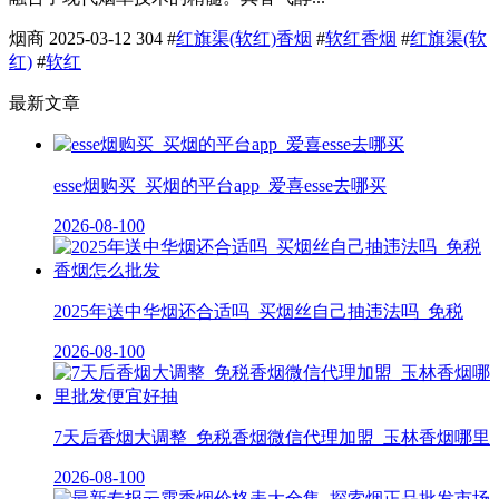
烟商
2025-03-12
304
#
红旗渠(软红)香烟
#
软红香烟
#
红旗渠(软
红)
#
软红
最新文章
esse烟购买_买烟的平台app_爱喜esse去哪买
2026-08-10
0
2025年送中华烟还合适吗_买烟丝自己抽违法吗_免税
2026-08-10
0
7天后香烟大调整_免税香烟微信代理加盟_玉林香烟哪里
2026-08-10
0