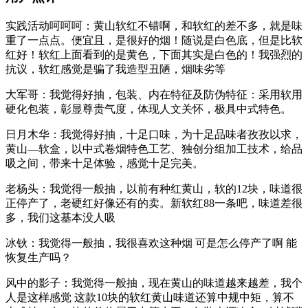
实践活动呵呵呵：黄山软红不错啊，和软红的差不多，就是味
重了一点点。便宜且，是很好的烟！随说是白色底，但是比软
红好！软红上面看到的是黄色，下面其实是白色的！我强烈的
抗议，软红感觉是骗了我造型丑陋，烟味劣等
大军哥：我觉得好抽，包装、内在特征及防伪特征：采用软用
硬化包装，彰显尊贵气度，体现人文关怀，极具中式特色。
日月木华：我觉得好抽，十足口味，为十足品味者孜孜以求，
黄山—软盒，以中式卷烟特色工艺、独创分组加工技术，给品
吸之间，带来十足体验，感觉十足完美。
老杨头：我觉得一般抽，以前有种红黄山，软的12块，味道很
正停产了，老硬红好像还有的卖。新软红88一条吧，味道差很
多，我们这基本没人吸
冰钬：我觉得一般抽，我很喜欢这种烟 可是怎么停产了啊 能
恢复生产吗？
风中的影子：我觉得一般抽，现在黄山的味道越来越差，我个
人是这样感觉 这款10块的软红黄山味道还算中规中矩，算不