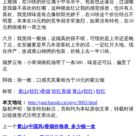
上难抽，在10块的价位属于中等水平。包装也还凑合，过滤嘴
是我最不喜欢的红嘴，这种猪血红让我的感觉很差，也许有人
喜欢。我觉得味道有点像软阳光娇子，在10块这个价位特点不
明显，本来在10元档的竞争就非常激烈，如果没有特色，在10
元档很难有一席之地
六月：我觉得一般抽，这烟真的很不错，可惜的是上市还是晚
了点，在安徽要是早几年迎客松上市的话，一定红片大地。现
在停产，改成黄山锦绣的包装，价格上去一半15块。
烟梦云海：小辈湖南机场带了一条580，味道还可以，偏贵了
点
阿德：很一般，口感充其量相当于10元的紫云烟
标签：
黄山(软红)香烟
软红香烟
黄山(软红)
软红
本文地址：
http://yanchaoshi.cn/zgyc/3063.html
版权声明：
除非特别标注，否则均为本站原创文章，转载时请
以链接形式注明文章出处。
上一个
黄山(中国风)香烟价格表_多少钱一盒