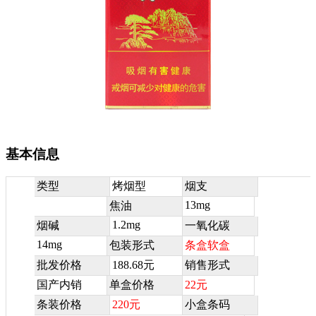
基本信息
类型
烤烟型
烟支
13mg
焦油
1.2mg
烟碱
一氧化碳
14mg
包装形式
条盒软盒
批发价格
188.68元
销售形式
国产内销
单盒价格
22元
条装价格
220元
小盒条码