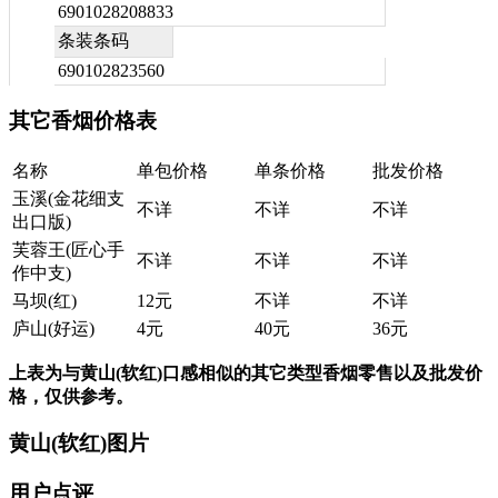
6901028208833
条装条码
690102823560
其它香烟价格表
名称
单包价格
单条价格
批发价格
玉溪(金花细支
不详
不详
不详
出口版)
芙蓉王(匠心手
不详
不详
不详
作中支)
马坝(红)
12元
不详
不详
庐山(好运)
4元
40元
36元
上表为与黄山(软红)口感相似的其它类型香烟零售以及批发价
格，仅供参考。
黄山(软红)图片
用户点评