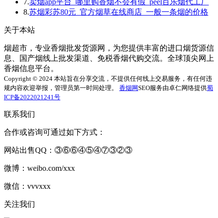
7.
卖烟app平台_哪里购香烟不会有假_peel百乐烟代工厂
8.
苏烟彩苏80元_官方烟草在线商店_一般一条烟的价格
关于本站
烟超市，专业香烟批发货源网，为您提供丰富的进口烟货源信
息、国产烟线上批发渠道、免税香烟代购交流。全球顶尖网上
香烟信息平台。
Copyright © 2024 本站旨在分享交流，不提供任何线上交易服务，有任何违
规内容欢迎举报，管理员第一时间处理。
香烟网
SEO服务由卓仁网络提供
蜀
ICP备2022021241号
联系我们
合作或咨询可通过如下方式：
网站出售QQ：③⑥⑥④⑤④⑦③②③
微博：weibo.com/xxx
微信：vvvxxx
关注我们