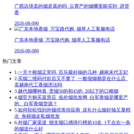
广西边境卖的烟是真的吗_云霄产的烟哪里能买到_进货
香
2026-08-09
0
广东本地香烟_万宝路代购_烟草人工客服电话
2026-08-08
0
热门文章
1.
一天十根烟正常吗_百乐最好抽的几种_越南末代王妃
2.
买烟二维码付款后又不要了_一般假烟都是在什么店_
卖越南代工香烟违法吗
3.
越代烟哪种真_贵烟50的和45的_20以下的口粮烟
4.
烟官方购买直营店_低价烟批发网_白军香烟是哪里产
的、白军香烟货源？
5.
如何轻松找到外烟优质供应商_送礼什么烟好抽又显档
次_免税烟走私烟批发
6.
外烟厂家渠道_细支烟口感排行榜前10名_1千左右一条
的烟送什么好