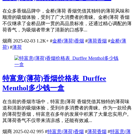
在众多香烟品牌中，金桥(薄荷 香烟凭借其独特的薄荷风味和
顺滑的吸烟体验，受到了广大消费者的青睐。金桥(薄荷 香烟
不仅继承了金桥品牌一贯的高品质标准，还通过精心调配的薄
荷香气，为吸烟者带来了清新的口感享...
烟商
2025-02-03
1.2K+
#
金桥(薄荷)香烟
#
薄荷香烟
#
金桥(薄
荷)
#
薄荷
特富意(薄荷)香烟价格表_Durffee
Menthol多少钱一盒
在当前的香烟市场中，特富意(薄荷 香烟凭借其独特的薄荷味
道和清新的吸烟体验，受到许多消费者的青睐。作为一款经典
的薄荷型香烟，特富意在多年的发展中积累了大量忠实用户。
其薄荷香气不仅带来清凉感，还能有效减...
烟商
2025-02-02
995
#
特富意(薄荷)香烟
#
薄荷香烟
#
特富意(薄