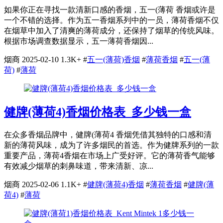
如果你正在寻找一款清新口感的香烟，五一(薄荷 香烟或许是
一个不错的选择。作为五一香烟系列中的一员，薄荷香烟不仅
在烟草中加入了清爽的薄荷成分，还保持了烟草的传统风味。
根据市场调查数据显示，五一薄荷香烟因...
烟商
2025-02-10
1.3K+
#
五一(薄荷)香烟
#
薄荷香烟
#
五一(薄
荷)
#
薄荷
健牌(薄荷4)香烟价格表_多少钱一盒
在众多香烟品牌中，健牌(薄荷4 香烟凭借其独特的口感和清
新的薄荷风味，成为了许多烟民的首选。作为健牌系列的一款
重要产品，薄荷4香烟在市场上广受好评。它的薄荷香气能够
有效减少烟草的刺鼻味道，带来清新、凉...
烟商
2025-02-06
1.1K+
#
健牌(薄荷4)香烟
#
薄荷香烟
#
健牌(薄
荷4)
#
薄荷