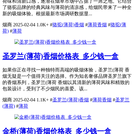
荷味和清新口感，逐渐在烟草市场中占据了一席之地。它结合
了骆驼品牌的经典风味与薄荷的清凉感，给烟民带来了一种全
新的吸烟体验。根据最新市场调研数据显...
烟商
2025-02-04
1.0K+
#
骆驼(薄荷)香烟
#
薄荷香烟
#
骆驼(薄
荷)
#
薄荷
圣罗兰(薄荷)香烟价格表_多少钱一盒
如果你正在寻找一种独特而高端的吸烟体验，圣罗兰(薄荷 香
烟无疑是一个值得关注的选择。作为知名奢侈品牌圣罗兰旗下
的香烟系列，圣罗兰(薄荷 香烟以其清新的薄荷风味和精致的
包装设计，受到了不少烟民的喜爱。该...
烟商
2025-02-04
1.1K+
#
圣罗兰(薄荷)香烟
#
薄荷香烟
#
圣罗兰
(薄荷)
#
薄荷
金桥(薄荷)香烟价格表_多少钱一盒