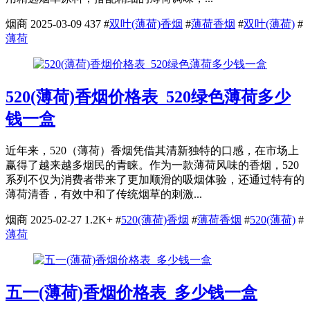
烟商
2025-03-09
437
#
双叶(薄荷)香烟
#
薄荷香烟
#
双叶(薄荷)
#
薄荷
520(薄荷)香烟价格表_520绿色薄荷多少
钱一盒
近年来，520（薄荷）香烟凭借其清新独特的口感，在市场上
赢得了越来越多烟民的青睐。作为一款薄荷风味的香烟，520
系列不仅为消费者带来了更加顺滑的吸烟体验，还通过特有的
薄荷清香，有效中和了传统烟草的刺激...
烟商
2025-02-27
1.2K+
#
520(薄荷)香烟
#
薄荷香烟
#
520(薄荷)
#
薄荷
五一(薄荷)香烟价格表_多少钱一盒