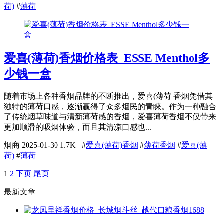
荷)
#
薄荷
爱喜(薄荷)香烟价格表_ESSE Menthol多
少钱一盒
随着市场上各种香烟品牌的不断推出，爱喜(薄荷 香烟凭借其
独特的薄荷口感，逐渐赢得了众多烟民的青睐。作为一种融合
了传统烟草味道与清新薄荷感的香烟，爱喜薄荷香烟不仅带来
更加顺滑的吸烟体验，而且其清凉口感也...
烟商
2025-01-30
1.7K+
#
爱喜(薄荷)香烟
#
薄荷香烟
#
爱喜(薄
荷)
#
薄荷
1
2
下页
尾页
最新文章