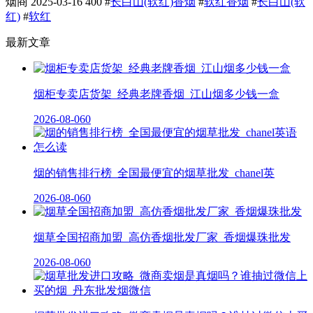
烟商
2025-03-16
400
#
长白山(软红)香烟
#
软红香烟
#
长白山(软
红)
#
软红
最新文章
烟柜专卖店货架_经典老牌香烟_江山烟多少钱一盒
2026-08-06
0
烟的销售排行榜_全国最便宜的烟草批发_chanel英
2026-08-06
0
烟草全国招商加盟_高仿香烟批发厂家_香烟爆珠批发
2026-08-06
0