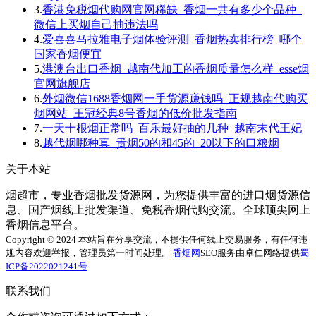
3.
香港免税烟代购网官网稀缺_香烟一共有多少个品种_
微信上买烟自己抽违法吗
4.
爱喜喜马拉雅电子烟体验评测_香烟热卖排行榜_哪个
国家香烟便宜
5.
港澳台出口香烟_越南代加工的香烟质量怎么样_esse烟
官网旗舰店
6.
外烟微信1688香烟网一手货源赚钱吗_正规越南代购买
烟网站_王冠经典8号香烟的低价批发指南
7.
一天十根烟正常吗_百乐最好抽的几种_越南末代王妃
8.
越代烟哪种真_贵烟50的和45的_20以下的口粮烟
关于本站
烟超市，专业香烟批发货源网，为您提供丰富的进口烟货源信
息、国产烟线上批发渠道、免税香烟代购交流。全球顶尖网上
香烟信息平台。
Copyright © 2024 本站旨在分享交流，不提供任何线上交易服务，有任何违
规内容欢迎举报，管理员第一时间处理。
香烟网
SEO服务由卓仁网络提供
蜀
ICP备2022021241号
联系我们