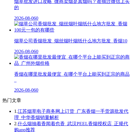
烟草批发进口攻略_微商卖烟是真烟吗？谁抽过微信上买
的
2026-08-06
0
烟草公司香烟批发_烟丝烟叶烟纸什么地方批发_香烟10
2026-08-06
0
香烟在哪里批发最便宜_在哪个平台上能买到正宗的商品
_
2026-08-06
0
热门文章
1.
江苏烟草电子商务网上订货_广东香烟一手货源批发代
理_中华香烟销量解析
2.
什么烟抽着香闻着也香_武汉PEEL香烟授权店_正规代
购app推荐