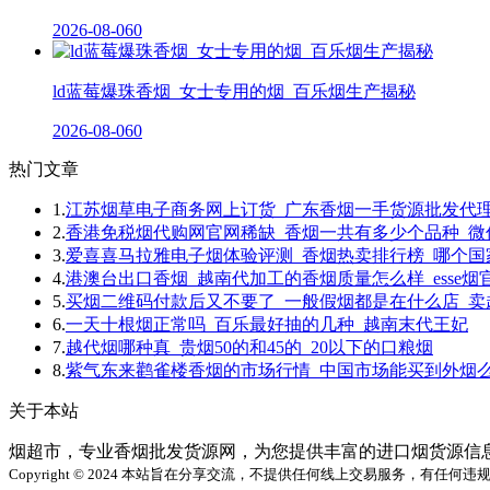
2026-08-06
0
ld蓝莓爆珠香烟_女士专用的烟_百乐烟生产揭秘
2026-08-06
0
热门文章
1.
江苏烟草电子商务网上订货_广东香烟一手货源批发代
2.
香港免税烟代购网官网稀缺_香烟一共有多少个品种_
3.
爱喜喜马拉雅电子烟体验评测_香烟热卖排行榜_哪个国
4.
港澳台出口香烟_越南代加工的香烟质量怎么样_esse烟
5.
买烟二维码付款后又不要了_一般假烟都是在什么店_
6.
一天十根烟正常吗_百乐最好抽的几种_越南末代王妃
7.
越代烟哪种真_贵烟50的和45的_20以下的口粮烟
8.
紫气东来鹳雀楼香烟的市场行情_中国市场能买到外烟么_
关于本站
烟超市，专业香烟批发货源网，为您提供丰富的进口烟货源信
Copyright © 2024 本站旨在分享交流，不提供任何线上交易服务，有