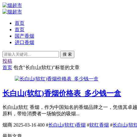
首页
首页
国产香烟
进口香烟
搜 索
投稿
首页
包含"长白山(软红)"标签的文章
长白山(软红)香烟价格表_多少钱一盒
长白山(软红 香烟，作为中国知名的香烟品牌之一，凭借其卓
原料，带给消费者一场愉悦的吸烟...
烟商
2025-03-16
400
#
长白山(软红)香烟
#
软红香烟
#
长白山(软红
最新文章