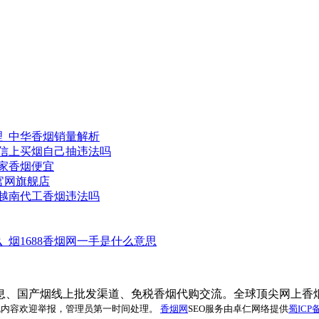
理_中华香烟销量解析
微信上买烟自己抽违法吗
家香烟便宜
官网旗舰店
卖越南代工香烟违法吗
烟1688香烟网一手是什么意思
息、国产烟线上批发渠道、免税香烟代购交流。全球顶尖网上香
任何违规内容欢迎举报，管理员第一时间处理。
香烟网
SEO服务由卓仁网络提供
蜀ICP备